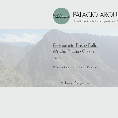
PALACIO ARQU
Estudio de Arquitectura - Supervisión &
Restaurante Tinkuy Buffet
Machu Picchu - Cusco
2018
Remodelación
​ - Obra en Proceso
Volver a Proyectos