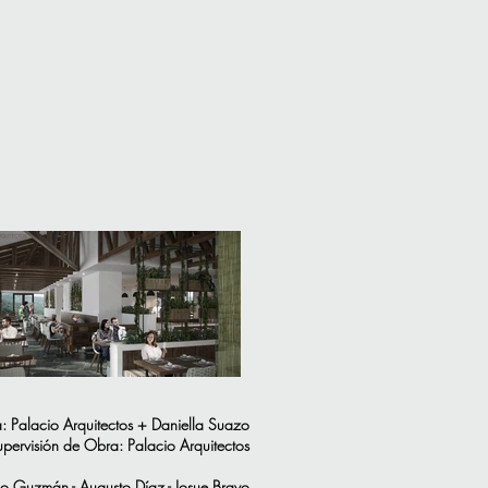
a: Palacio Arquitectos + Daniella Suazo
pervisión de Obra: Palacio Arquitectos
o Guzmán - Augusto Díaz - Josue Bravo